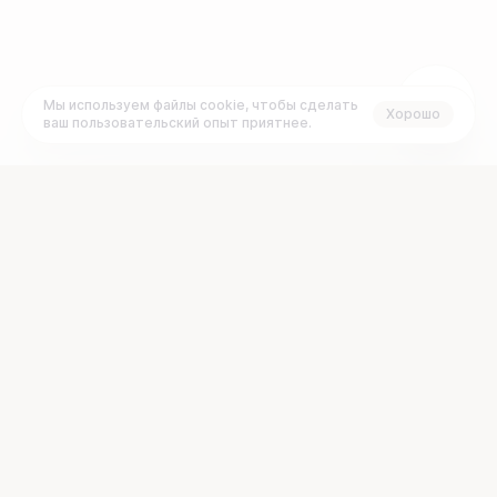
Мы используем файлы cookie, чтобы сделать
Хорошо
ваш пользовательский опыт приятнее.
+7 (495) 120-23-77
Задать вопрос:
График работы:
support@brainbox.vc
ПН
ВТ
СР
ЧТ
ПТ
СБ
ВС
с 10:00 до 19:00 GMT+3
О платформе
Документы
Проекты
FAQ
Рынок
Раскрытие информации
Стартапам
Блог