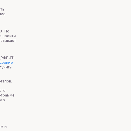
ить
ние
я. По
о пройти
абатывают
 (РФРИТ)
едрение
лучить
тапов.
ого
рограмме
ого
я
ым и