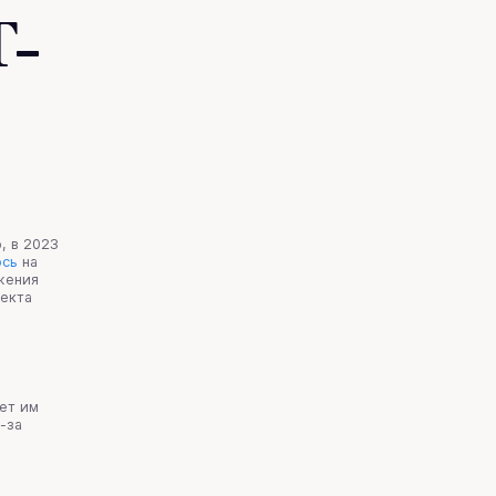
T-
, в 2023
ось
на
жения
оекта
ет им
-за