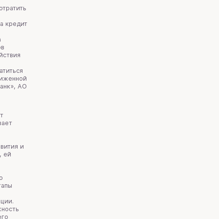
отратить
а кредит
а
ов
ействия
атиться
ниженной
анк», АО
т
вает
звития и
, ей
о
тапы
ции.
жность
его