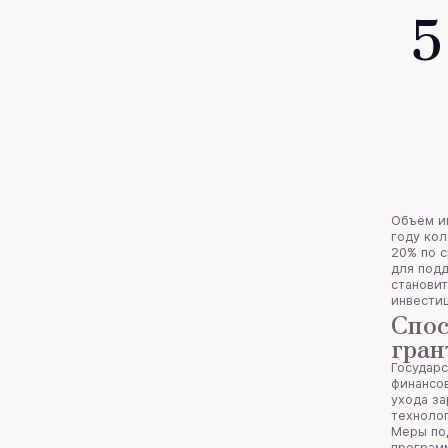
5
Объём ин
году ко
20% по 
для подд
становит
инвестиц
Спос
гра
Государ
финансов
ухода за
техноло
Меры по
программ