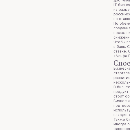
доступн
IT-бизне
на разра
российск
по ставк
По обеим
создание
нескольк
сниженн
Чтобы по
в банк. 
ставке. 
«Альфа 
Спос
Бизнес-а
стартапа
развитие
несколь
В бизнес
продукт 
стоит об
Бизнес-
подтверж
использу
находят 
Также б
Иногда о
одноврем