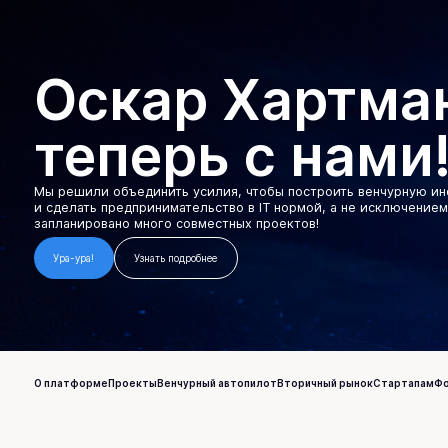
Оскар Хартма
теперь с нами
Мы решили объединить усилия, чтобы построить венчурную ин
и сделать предпринимательство в IT нормой, а не исключением
запланировано много совместных проектов!
Ура-ура!
Узнать подробнее
О платформе
Проекты
Венчурный автопилот
Вторичный рынок
Стартапам
Ф