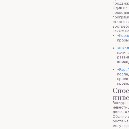
продвиж
Один из
проводя
программ
стартапы
востреб
Также не
«Корп
проры
«Школ
начин
разви
коман
«Fast 
после
проек
прове
Спос
инв
Венчурн
инвестиц
долю, а 
Обычно 
роста на
могут пр