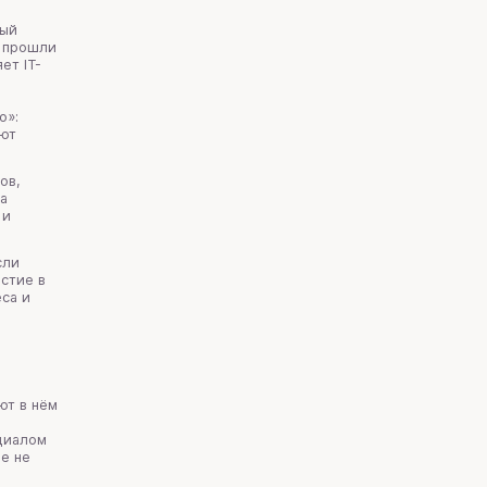
рый
й прошли
ет IT-
о»:
ают
ов,
на
 и
сли
астие в
еса и
ют в нём
циалом
е не