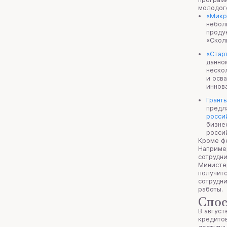
молодог
«Микр
небол
проду
«Скол
«Старт
данно
неско
и осв
иннов
Грант
предл
росси
бизне
росси
Кроме ф
Например
сотрудни
Министер
получитс
сотрудни
работы.
Спос
В август
кредитов