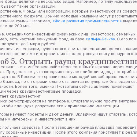
е фонды делятся на несколько видов. Например, по типу используе
 бывают такие организации:
арственные. Фонды или корпорации, которые инвестируют из средст
арственного бюджета. Обычно молодые компании могут рассчитыват
тельные суммы. Например,
«Фонд развития промышленности»
выделя
апам до 200 млн.
ые. Объединяют инвестиции физических лиц, инвесторов, семейных 
мер, есть частный венчурный фонд на базе
«Альфа-Банка»
. С его по
 получить до 1 млрд рублей.
ивлечь инвестиции, нужно подготовить презентацию проекта, напис
ительное письмо и отправить их на электронную почту венчурного 
об 5. Открыть раунд краудинвестин
естинг — это инвестирование перспективных стартапов через спец
ы. Предполагает, что вкладчик получает либо дивиденды от прибыл
тартапе. В России это сравнительно молодой способ привлечь капит
 бизнеса, но он стремительно становится популярным благодаря св
ности. Более того, именно IT-стартапы сейчас активно привлекают
ции через краудинвестинговые площадки.
тает краудинвестинг:
ники регистрируются на платформе. Стартапу нужно пройти внутрен
, чтобы площадка допустила его к привлечению инвестиций.
торы изучают проекты и дают деньги. Вкладчики ищут стартапы, ко
бы им интересны, и инвестируют в них.
с получает средства. После завершения раунда площадка переводит
апу собранные инвестиции. После этого компания приступает к реал