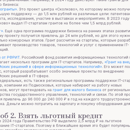
о бизнеса:
огранты»
. Это проект центра «Сколково», по которому можно получ
ьшую поддержку — до 1,5 млн рублей на различные цели: патентова
кта, исследования, участие в выставках и мероприятиях. В 2023 году
ково» выдал IT-стартапам грантов на более чем 1,5 млрд рублей.
».
Ещё одна программа поддержки бизнеса на ранних этапах развити
му проекту получится привлечь до 24 млн рублей, но для этого нужн
лько конкурсных этапов. Грант рассчитан на стартапы, которые разр
аивают производство товаров, технологий и услуг с применением IT-
аций.
ы от РФРИТ
. Российский фонд развития информационных технологий
агает несколько программ для IT-стартапов. Например,
«Грант на вн
йских решений в сфере информационных технологий»
. Его может по
с, который разрабатывает особо значимые проекты по внедрению
йских решений в IT-сфере.
едеральных, есть также региональные программы поддержки IT-стар
, компании из Подмосковья, которые набирают на работу новых
ков, могут претендовать на
грант для малого бизнеса
от региональн
ства государственного управления, технологий и связи. По этой п
я привлечь до 96 000 до 240 000 ₽ в год на каждого трудоустроенн
ка. Деньги можно потратить на зарплату и покупку оборудования дл
об 2. Взять льготный кредит
е 2024 года Правительство РФ выделило 2,5 млрд ₽ на льготное
ание IT-стартапов. Поэтому в ближайшее время это будет популярн