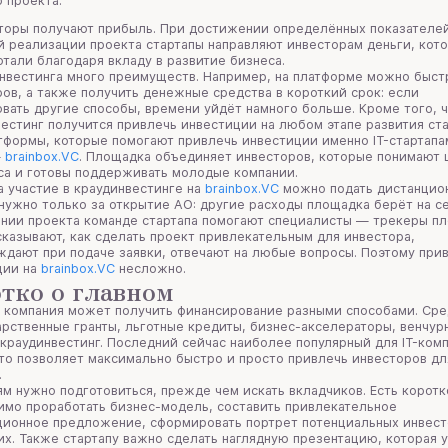
о проекта.
торы получают прибыль. При достижении определённых показателе
й реализации проекта стартапы направляют инвесторам деньги, кот
отали благодаря вкладу в развитие бизнеса.
нвестинга много преимуществ. Например, на платформе можно быст
ов, а также получить денежные средства в короткий срок: если
вать другие способы, времени уйдёт намного больше. Кроме того, 
естинг получится привлечь инвестиции на любом этапе развития ст
тформы, которые помогают привлечь инвестиции именно IT-стартапа
—
brainbox.VC
. Площадка объединяет инвесторов, которые понимают 
еса и готовы поддерживать молодые компании.
а участие в краудинвестинге на
brainbox.VC
можно подать дистанцион
нужно только за открытие АО: другие расходы площадка берёт на се
нии проекта команде стартапа помогают специалисты — трекеры пл
казывают, как сделать проект привлекательным для инвестора,
дают при подаче заявки, отвечают на любые вопросы. Поэтому при
ции на
brainbox.VC
несложно.
тко о главном
 компания может получить финансирование разными способами. Сре
рственные гранты, льготные кредиты, бизнес-акселераторы, венчур
краудинвестинг. Последний сейчас наиболее популярный для IT-комп
то позволяет максимально быстро и просто привлечь инвесторов дл
.
м нужно подготовиться, прежде чем искать вкладчиков. Есть корот
имо проработать бизнес-модель, составить привлекательное
ционное предложение, сформировать портрет потенциальных инвест
их. Также стартапу важно сделать наглядную презентацию, которая 