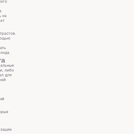
мого
в
ь на
ет
трастов.
мощью
ать
фонда.
га
иальные
и, либо
ал для
оей
ний
торые
изации