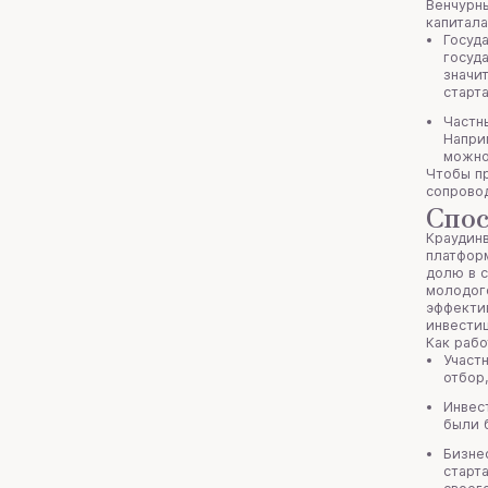
Венчурны
капитала
Госуд
госуд
значи
старт
Частн
Напри
можно
Чтобы пр
сопровод
Спос
Краудинв
платформ
долю в с
молодого
эффектив
инвести
Как рабо
Участ
отбор
Инвес
были 
Бизне
старт