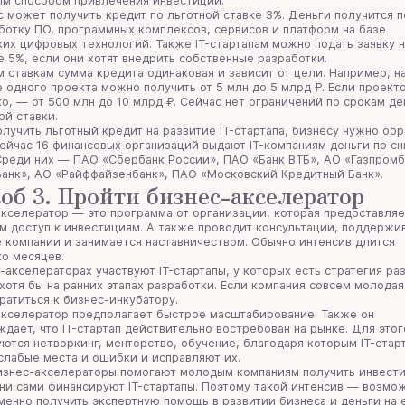
ым способом привлечения инвестиций.
с может получить кредит по льготной ставке 3%. Деньги получится п
ботку ПО, программных комплексов, сервисов и платформ на базе
их цифровых технологий. Также IT-стартапам можно подать заявку н
е 5%, если они хотят внедрить собственные разработки.
 ставкам сумма кредита одинаковая и зависит от цели. Например, н
 одного проекта можно получить от 5 млн до 5 млрд ₽. Если проект
о, — от 500 млн до 10 млрд ₽. Сейчас нет ограничений по срокам д
ой ставки.
лучить льготный кредит на развитие IT-стартапа, бизнесу нужно обр
Сейчас 16 финансовых организаций выдают IT-компаниям деньги по с
Среди них — ПАО «Сбербанк России», ПАО «Банк ВТБ», АО «Газпромб
Банк», АО «Райффайзенбанк», ПАО «Московский Кредитный Банк».
об 3. Пройти бизнес-акселератор
кселератор — это программа от организации, которая предоставляе
м доступ к инвестициям. А также проводит консультации, поддержи
 компании и занимается наставничеством. Обычно интенсив длится
ко месяцев.
-акселераторах участвуют IT-стартапы, у которых есть стратегия ра
хотя бы на ранних этапах разработки. Если компания совсем молодая
ратиться к бизнес-инкубатору.
акселератор предполагает быстрое масштабирование. Также он
дает, что IT-стартап действительно востребован на рынке. Для этог
ются нетворкинг, менторство, обучение, благодаря которым IT-стар
слабые места и ошибки и исправляют их.
изнес-акселераторы помогают молодым компаниям получить инвести
ни сами финансируют IT-стартапы. Поэтому такой интенсив — возмо
енно получить экспертную помощь в развитии бизнеса и деньги на 