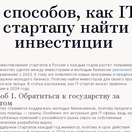
 способов, как I
стартапу найти
инвестиции
вестирования стартапов в России с каждым годом растёт. Например
личество сделок между инвесторами и молодым бизнесом
увеличил
сравнению с 2022. К тому же появляются новые программы и предло
ержки молодого бизнеса. Поэтому найти инвесторов для своего пр
ся всё проще. В статье расскажем, как IT-стартап может привлечь
ии в 2024 году.
об 1. Обратиться к государству за
нтом
ство стремится поддержать молодых бизнесменов, поэтому предлага
ую помощь — гранты. Особенно это актуально для IT-сферы, ведь из
рубежных компаний с российского рынка спрос на собственные
гические разработки вырос.
ддержки стартапов каждый год меняются, поэтому и срок действия
 ограниченный. Например, в 2024 году действуют такие гранты для