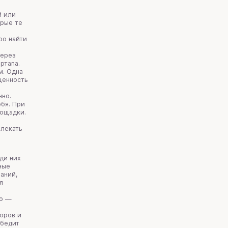
й или
орые те
ро найти
через
артапа.
м. Одна
ценность
но.
бя. При
ощадки.
влекать
ди них
ные
аний,
я
ко —
оров и
убедит