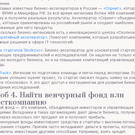
ение.
 самых известных бизнес-акселераторов в России —
«Спринт»
, кото
т ФРИИ и Минцифры РФ. За всё время интенсива более 488 компани
у и получили реальные результаты. Акселератор «Спринт» объединя
, которые ориентированы на российский рынок и создают наиболее
ованные для него продукты.
сколько бизнес-интенсивов есть у инновационного центра «Сколков
оративный акселератор»
. Помогает компаниям, которые разрабатыв
вные решения в сфере IT-технологий.
а стартапов Skolkovo»
. Бизнес-акселератор для основателей стартап
ающих предпринимателей и исследователей. Он нацелен не только 
тие молодого бизнеса, но и на повышение компетенций управленцев
ды.
Track»
. Интенсив по подготовке команды и питча перед экспертами. Е
дние успешно оценят проект, то стартап сможет подать заявку на уч
те «Сколково». А это даст доступ к инструментам для развития бизн
дения исследований.
об 4. Найти венчурный фонд или
есткомпанию
ый фонд — это компания, объединяющая инвесторов и управляющая
иями. Вкладчики в таких организациях дают деньги бизнесу, получа
через несколько лет продают её и получают прибыль.
венчурные фонды инвестируют средства в стартапы с высоким потен
 ранних стадиях. Причём часто вкладывают деньги в проекты, которы
ивлечь инвестиции другими способами. Например, взять кредит.