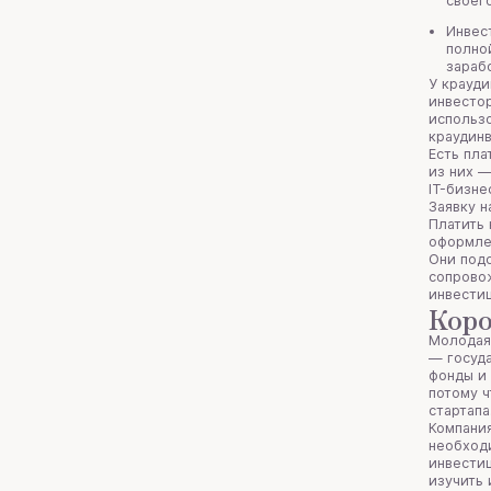
своег
Инвес
полно
зараб
У крауди
инвестор
использо
краудинв
Есть пла
из них 
IT-бизн
Заявку н
Платить 
оформле
Они подс
сопровож
инвести
Коро
Молодая
— госуда
фонды и 
потому ч
стартапа
Компания
необход
инвести
изучить 