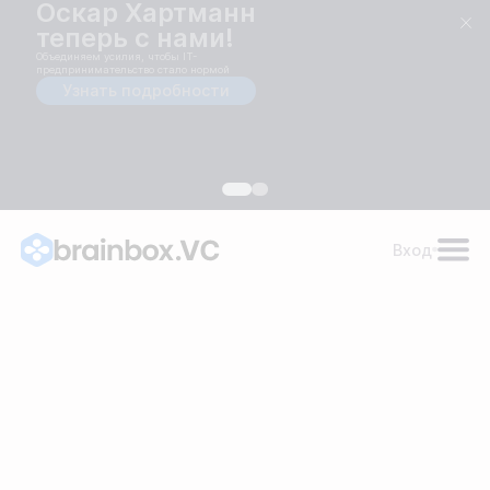
Оскар Хартманн
теперь с нами!
Объединяем усилия, чтобы IT-
предпринимательство стало нормой
Узнать подробности
Вход