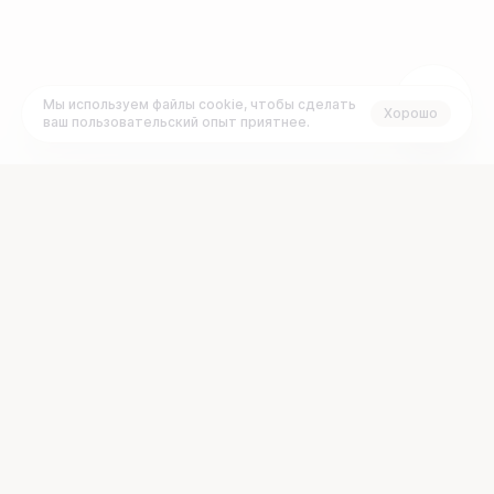
Мы используем файлы cookie, чтобы сделать
Хорошо
ваш пользовательский опыт приятнее.
+7 (495) 120-23-77
Задать вопрос:
График работы:
support@brainbox.vc
ПН
ВТ
СР
ЧТ
ПТ
СБ
ВС
с 10:00 до 19:00 GMT+3
О платформе
Документы
Проекты
FAQ
Рынок
Раскрытие информации
Стартапам
Блог