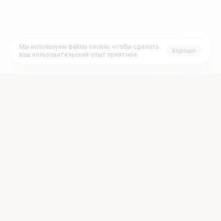
Мы используем файлы cookie, чтобы сделать
Хорошо
ваш пользовательский опыт приятнее.
+7 (495) 120-23-77
Задать вопрос:
График работы:
support@brainbox.vc
ПН
ВТ
СР
ЧТ
ПТ
СБ
ВС
с 10:00 до 19:00 GMT+3
О платформе
Документы
Проекты
FAQ
Рынок
Раскрытие информации
Стартапам
Блог