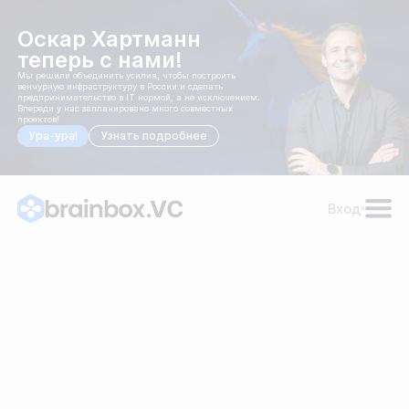
Оскар Хартманн
теперь с нами!
Мы решили объединить усилия, чтобы построить
венчурную инфраструктуру в России и сделать
предпринимательство в IT нормой, а не исключением.
Впереди у нас запланировано много совместных
проектов!
Ура-ура!
Узнать подробнее
Вход