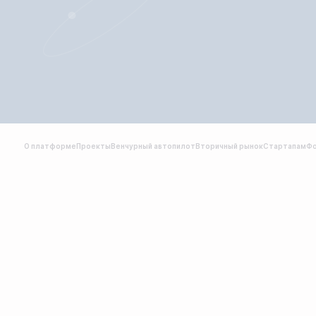
О платформе
Проекты
Венчурный автопилот
Вторичный рынок
Стартапам
Ф