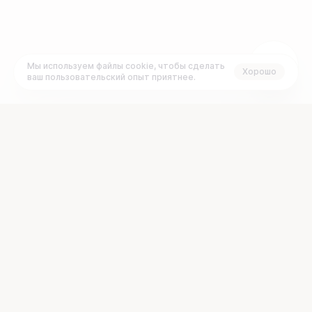
Мы используем файлы cookie, чтобы сделать
Хорошо
ваш пользовательский опыт приятнее.
+7 (495) 120-23-77
Задать вопрос:
График работы:
support@brainbox.vc
ПН
ВТ
СР
ЧТ
ПТ
СБ
ВС
с 10:00 до 19:00 GMT+3
О платформе
Документы
Проекты
FAQ
Рынок
Раскрытие информации
Стартапам
Блог