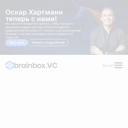
Оскар Хартманн
теперь с нами!
Мы решили объединить усилия, чтобы построить
венчурную инфраструктуру в России и сделать
предпринимательство в IT нормой, а не исключением.
Впереди у нас запланировано много совместных
проектов!
Ура-ура!
Узнать подробнее
Вход