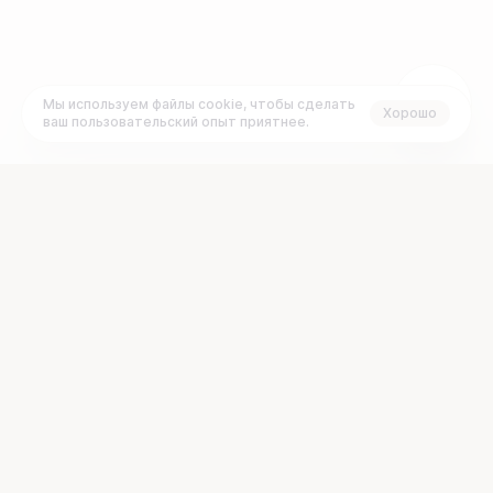
Мы используем файлы cookie, чтобы сделать
Хорошо
ваш пользовательский опыт приятнее.
+7 (495) 120-23-77
Задать вопрос:
График работы:
support@brainbox.vc
ПН
ВТ
СР
ЧТ
ПТ
СБ
ВС
с 10:00 до 19:00 GMT+3
О платформе
Документы
Проекты
FAQ
Рынок
Раскрытие информации
Стартапам
Блог