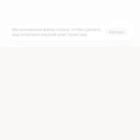
Мы используем файлы cookie, чтобы сделать
Хорошо
ваш пользовательский опыт приятнее.
+7 (495) 120-23-77
Задать вопрос:
График работы:
support@brainbox.vc
ПН
ВТ
СР
ЧТ
ПТ
СБ
ВС
с 10:00 до 19:00 GMT+3
О платформе
Документы
Проекты
FAQ
Рынок
Раскрытие информации
Стартапам
Блог